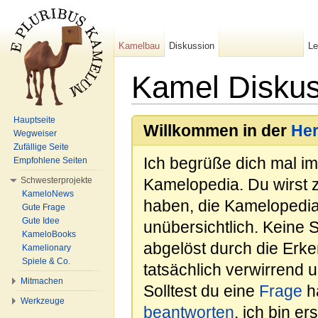
Kamelbau
Diskussion
L
Kamel Diskus
Wechseln zu:
Navigation
,
Suche
Hauptseite
Willkommen in der
He
Wegweiser
Zufällige Seite
Ich begrüße dich mal i
Empfohlene Seiten
Schwesterprojekte
Kamelopedia. Du wirst 
KameloNews
haben, die Kamelopedia
Gute Frage
Gute Idee
unübersichtlich. Keine 
KameloBooks
abgelöst durch die Erk
Kamelionary
Spiele & Co.
tatsächlich verwirrend u
Mitmachen
Solltest du eine
Frage
ha
Werkzeuge
beantworten
, ich bin e