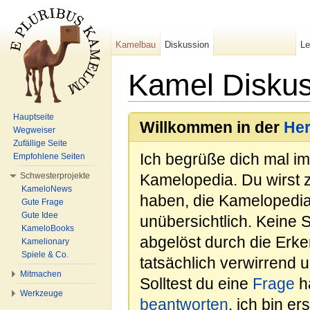
Kamelbau
Diskussion
L
Kamel Disku
Wechseln zu:
Navigation
,
Suche
Hauptseite
Willkommen in der
He
Wegweiser
Zufällige Seite
Ich begrüße dich mal i
Empfohlene Seiten
Schwesterprojekte
Kamelopedia. Du wirst 
KameloNews
haben, die Kamelopedia
Gute Frage
Gute Idee
unübersichtlich. Keine 
KameloBooks
abgelöst durch die Erk
Kamelionary
Spiele & Co.
tatsächlich verwirrend u
Mitmachen
Solltest du eine
Frage
ha
Werkzeuge
beantworten
, ich bin e