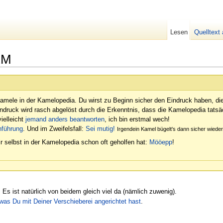
Lesen
Quelltext
ZM
amele in der Kamelopedia. Du wirst zu Beginn sicher den Eindruck haben, di
indruck wird rasch abgelöst durch die Erkenntnis, dass die Kamelopedia tatsäc
ielleicht
jemand anders beantworten
, ich bin erstmal wech!
nführung
. Und im Zweifelsfall:
Sei mutig!
Irgendein Kamel bügelt's dann sicher wied
r selbst in der Kamelopedia schon oft geholfen hat:
Mööepp
!
 Es ist natürlich von beidem gleich viel da (nämlich zuwenig).
was Du mit Deiner Verschieberei angerichtet hast
.