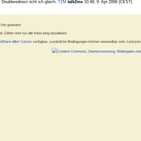
Doubleredirect richt ich gleich.
TZM
talk2me
10:49, 9. Apr 2006 (CEST)
 Uhr geändert.
 Zähler wird nur alle Nase lang aktualisiert.
n/Share-Alike“-Lizenz
verfügbar; zusätzliche Bedingungen können anwendbar sein. Lizenzen f