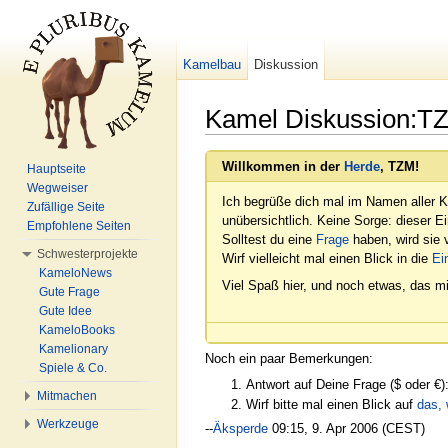
Kamelbau
Diskussion
Kamel Diskussion:T
Wechseln zu:
Navigation
,
Suche
Willkommen in der
Herde
, TZM!
Hauptseite
Wegweiser
Ich begrüße dich mal im Namen aller K
Zufällige Seite
unübersichtlich. Keine Sorge: dieser E
Empfohlene Seiten
Solltest du eine
Frage
haben, wird sie v
Schwesterprojekte
Wirf vielleicht mal einen Blick in die
Ei
KameloNews
Viel Spaß hier, und noch etwas, das mi
Gute Frage
Gute Idee
KameloBooks
Kamelionary
Noch ein paar Bemerkungen:
Spiele & Co.
Antwort auf Deine Frage ($ oder €):
Mitmachen
Wirf bitte mal einen Blick auf
das, 
Werkzeuge
--
Äksperde
09:15, 9. Apr 2006 (CEST)