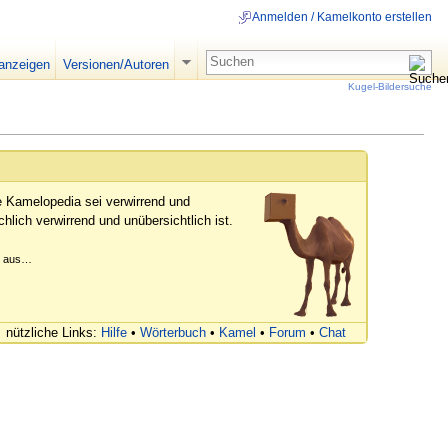
Anmelden / Kamelkonto erstellen
 anzeigen
Versionen/Autoren
Kugel-Bildersuche
e Kamelopedia sei verwirrend und
hlich verwirrend und unübersichtlich ist.
er aus…
nützliche Links:
Hilfe
•
Wörterbuch
•
Kamel
•
Forum
•
Chat