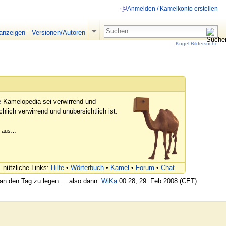
Anmelden / Kamelkonto erstellen
 anzeigen
Versionen/Autoren
Kugel-Bildersuche
e Kamelopedia sei verwirrend und
hlich verwirrend und unübersichtlich ist.
er aus…
nützliche Links:
Hilfe
•
Wörterbuch
•
Kamel
•
Forum
•
Chat
s an den Tag zu legen … also dann.
WiKa
00:28, 29. Feb 2008 (CET)