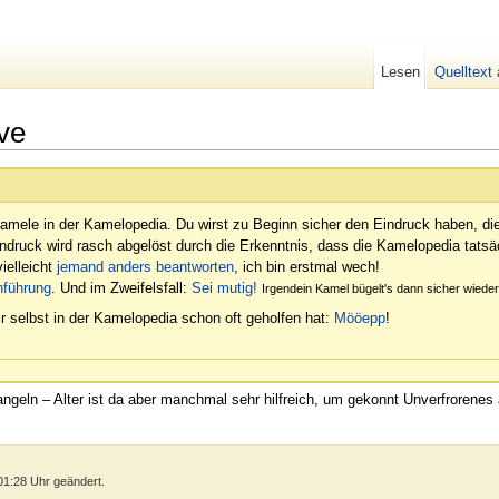
Lesen
Quelltext
ve
amele in der Kamelopedia. Du wirst zu Beginn sicher den Eindruck haben, di
indruck wird rasch abgelöst durch die Erkenntnis, dass die Kamelopedia tatsäc
ielleicht
jemand anders beantworten
, ich bin erstmal wech!
nführung
. Und im Zweifelsfall:
Sei mutig!
Irgendein Kamel bügelt's dann sicher wied
r selbst in der Kamelopedia schon oft geholfen hat:
Mööepp
!
mangeln – Alter ist da aber manchmal sehr hilfreich, um gekonnt Unverfrorene
01:28 Uhr geändert.