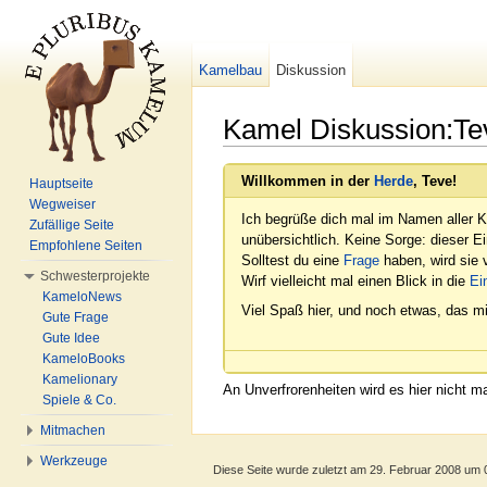
Kamelbau
Diskussion
Kamel Diskussion:Te
Wechseln zu:
Navigation
,
Suche
Willkommen in der
Herde
, Teve!
Hauptseite
Wegweiser
Ich begrüße dich mal im Namen aller K
Zufällige Seite
unübersichtlich. Keine Sorge: dieser E
Empfohlene Seiten
Solltest du eine
Frage
haben, wird sie v
Schwesterprojekte
Wirf vielleicht mal einen Blick in die
Ei
KameloNews
Viel Spaß hier, und noch etwas, das mi
Gute Frage
Gute Idee
KameloBooks
Kamelionary
An Unverfrorenheiten wird es hier nicht 
Spiele & Co.
Mitmachen
Werkzeuge
Diese Seite wurde zuletzt am 29. Februar 2008 um 