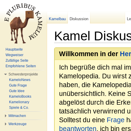
Kamelbau
Diskussion
L
Kamel Diskus
Wechseln zu:
Navigation
,
Suche
Hauptseite
Willkommen in der
He
Wegweiser
Zufällige Seite
Ich begrüße dich mal i
Empfohlene Seiten
Schwesterprojekte
Kamelopedia. Du wirst 
KameloNews
haben, die Kamelopedia
Gute Frage
Gute Idee
unübersichtlich. Keine 
KameloBooks
abgelöst durch die Erk
Kamelionary
Spiele & Co.
tatsächlich verwirrend u
Mitmachen
Solltest du eine
Frage
ha
Werkzeuge
beantworten
, ich bin e