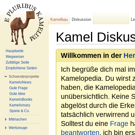
Kamelbau
Diskussion
L
Kamel Diskus
Wechseln zu:
Navigation
,
Suche
Hauptseite
Willkommen in der
He
Wegweiser
Zufällige Seite
Ich begrüße dich mal i
Empfohlene Seiten
Schwesterprojekte
Kamelopedia. Du wirst 
KameloNews
haben, die Kamelopedia
Gute Frage
Gute Idee
unübersichtlich. Keine 
KameloBooks
abgelöst durch die Erk
Kamelionary
Spiele & Co.
tatsächlich verwirrend u
Mitmachen
Solltest du eine
Frage
ha
Werkzeuge
beantworten
, ich bin e