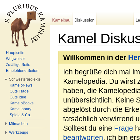
Kamelbau
Diskussion
L
Kamel Diskus
Wechseln zu:
Navigation
,
Suche
Hauptseite
Willkommen in der
He
Wegweiser
Zufällige Seite
Ich begrüße dich mal i
Empfohlene Seiten
Schwesterprojekte
Kamelopedia. Du wirst 
KameloNews
haben, die Kamelopedia
Gute Frage
Gute Idee
unübersichtlich. Keine 
KameloBooks
abgelöst durch die Erk
Kamelionary
Spiele & Co.
tatsächlich verwirrend u
Mitmachen
Solltest du eine
Frage
ha
Werkzeuge
beantworten
, ich bin e