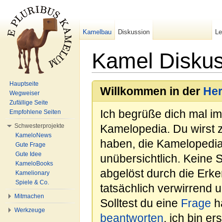
Kamelbau
Diskussion
L
Kamel Disku
Wechseln zu:
Navigation
,
Suche
Hauptseite
Willkommen in der
He
Wegweiser
Zufällige Seite
Ich begrüße dich mal i
Empfohlene Seiten
Schwesterprojekte
Kamelopedia. Du wirst 
KameloNews
haben, die Kamelopedia
Gute Frage
Gute Idee
unübersichtlich. Keine 
KameloBooks
abgelöst durch die Erk
Kamelionary
Spiele & Co.
tatsächlich verwirrend u
Mitmachen
Solltest du eine
Frage
ha
Werkzeuge
beantworten
, ich bin e