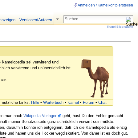
Anmelden / Kamelkonto erstellen
 anzeigen
Versionen/Autoren
Kugel-Bildersuche
e Kamelopedia sei verwirrend und
hlich verwirrend und unübersichtlich ist.
er aus…
nützliche Links:
Hilfe
•
Wörterbuch
•
Kamel
•
Forum
•
Chat
wenn man nach
Wikipedia:Vorlagen
geht, hast Du den Fehler gemacht
nhalt meiner Benutzerseite ganz schröcklich verwirrt sein müßte.
en, daraufhin könnte ich entgegnen, daß ich die Kamelopedia als einzig
te und haben uns die Höcker wegdiskutiert. Von daher ist es doch gut,