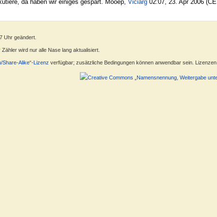
skutiere, da haben wir einiges gespart. Mööep,
Viciarg
02:07, 23. Apr 2006 (C
07 Uhr geändert.
ähler wird nur alle Nase lang aktualisiert.
n/Share-Alike“-Lizenz
verfügbar; zusätzliche Bedingungen können anwendbar sein. Lizenzen f