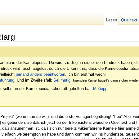
Lesen
Quelltext
iarg
amele in der Kamelopedia. Du wirst zu Beginn sicher den Eindruck haben, di
indruck wird rasch abgelöst durch die Erkenntnis, dass die Kamelopedia tatsäc
ielleicht
jemand anders beantworten
, ich bin erstmal wech!
nführung
. Und im Zweifelsfall:
Sei mutig!
Irgendein Kamel bügelt's dann sicher wied
r selbst in der Kamelopedia schon oft geholfen hat:
Mööepp
!
-Projekt“ (wenn man so will), und die erste Vorlagenbegrüßung! *freu* Aber 
}} eingebunden, so daß ich jetzt ob der Inkonsistenz zwischen Quelltext und I
, daß anzunehmen ist, daß sich nur bereits wikierfahrene Kamele hier anmeld
ielfach weiterempfohlen habe und dann kommen wir ins hundertste, tausends