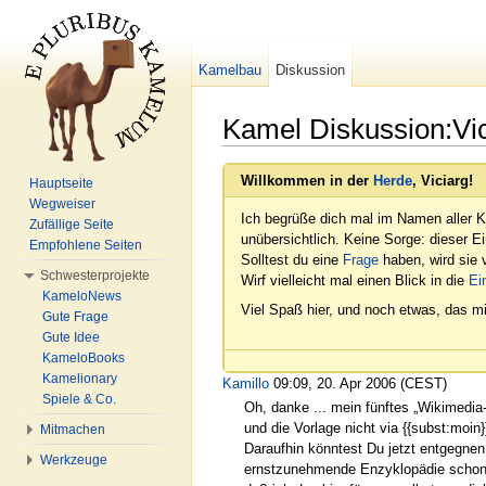
Kamelbau
Diskussion
Kamel Diskussion:Vic
Wechseln zu:
Navigation
,
Suche
Willkommen in der
Herde
, Viciarg!
Hauptseite
Wegweiser
Ich begrüße dich mal im Namen aller K
Zufällige Seite
unübersichtlich. Keine Sorge: dieser E
Empfohlene Seiten
Solltest du eine
Frage
haben, wird sie v
Schwesterprojekte
Wirf vielleicht mal einen Blick in die
Ei
KameloNews
Viel Spaß hier, und noch etwas, das mi
Gute Frage
Gute Idee
KameloBooks
Kamelionary
Kamillo
09:09, 20. Apr 2006 (CEST)
Spiele & Co.
Oh, danke ... mein fünftes „Wikimedia
und die Vorlage nicht via {{subst:moin
Mitmachen
Daraufhin könntest Du jetzt entgegnen
Werkzeuge
ernstzunehmende Enzyklopädie schon v