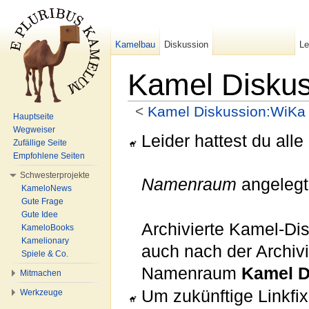
Kamelbau
Diskussion
L
Kamel Diskus
<
Kamel Diskussion:WiKa
Hauptseite
Wechseln zu:
Navigation
,
Suche
Wegweiser
Leider hattest du all
Zufällige Seite
Empfohlene Seiten
Schwesterprojekte
Namenraum
angeleg
KameloNews
Gute Frage
Gute Idee
Archivierte Kamel-Di
KameloBooks
Kamelionary
auch nach der Archi
Spiele & Co.
Namenraum
Kamel D
Mitmachen
Um zukünftige Linkfix
Werkzeuge