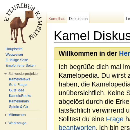
Kamelbau
Diskussion
L
Kamel Diskus
Wechseln zu:
Navigation
,
Suche
Hauptseite
Willkommen in der
He
Wegweiser
Zufällige Seite
Ich begrüße dich mal i
Empfohlene Seiten
Schwesterprojekte
Kamelopedia. Du wirst 
KameloNews
haben, die Kamelopedia
Gute Frage
Gute Idee
unübersichtlich. Keine 
KameloBooks
abgelöst durch die Erk
Kamelionary
Spiele & Co.
tatsächlich verwirrend u
Mitmachen
Solltest du eine
Frage
ha
Werkzeuge
beantworten
, ich bin e