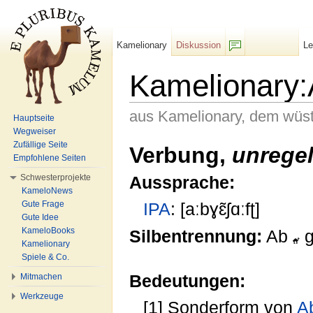
Kamelionary
Diskussion
L
F/b
Kamelionary:
aus Kamelionary, dem wüs
Hauptseite
Wegweiser
Wechseln zu:
Navigation
,
Suche
Zufällige Seite
Verbung,
unrege
Empfohlene Seiten
Schwesterprojekte
Aussprache:
KameloNews
Gute Frage
IPA
: [aːbɣɛ̃ʃɑːfʈ]
Gute Idee
KameloBooks
Silbentrennung:
Ab
g
Kamelionary
Spiele & Co.
Bedeutungen:
Mitmachen
Werkzeuge
[1] Sonderform von
A