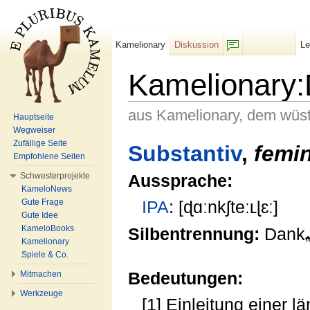
Kamelionary
Diskussion
L
F/b
Kamelionary:
aus Kamelionary, dem wüs
Hauptseite
Wegweiser
Wechseln zu:
Navigation
,
Suche
Zufällige Seite
Substantiv
,
femi
Empfohlene Seiten
Schwesterprojekte
Aussprache:
KameloNews
Gute Frage
IPA
: [ɖɑːnkʃteːʟɭɛː]
Gute Idee
KameloBooks
Silbentrennung:
Dank
Kamelionary
Spiele & Co.
Bedeutungen:
Mitmachen
Werkzeuge
[1] Einleitung einer l