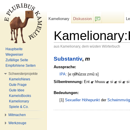
Kamelionary
Diskussion
L
F/b
Kamelionary
aus Kamelionary, dem wüsten Wörterbuch
Hauptseite
Wechseln zu:
Navigation
,
Suche
Wegweiser
Substantiv
,
m
Zufällige Seite
Empfohlene Seiten
Aussprache:
Schwesterprojekte
IPA
: [eːŋθħũzɪɑːzmũːs]
KameloNews
Silbentrennung:
Ent
hhuuu
si
si
s
Gute Frage
Gute Idee
Bedeutungen:
KameloBooks
[1]
Sexueller Höhepunkt
der
Schwimmvög
Kamelionary
Spiele & Co.
Mitmachen
Werkzeuge