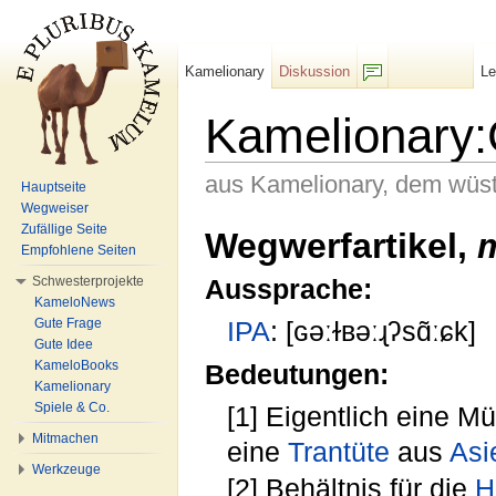
Kamelionary
Diskussion
L
F/b
Kamelionary:
aus Kamelionary, dem wüs
Hauptseite
Wegweiser
Wechseln zu:
Navigation
,
Suche
Zufällige Seite
Wegwerfartikel,
Empfohlene Seiten
Schwesterprojekte
Aussprache:
KameloNews
Gute Frage
IPA
: [ɢəːɫʙəːɻʔsɑ̃ːɕk]
Gute Idee
KameloBooks
Bedeutungen:
Kamelionary
Spiele & Co.
[1] Eigentlich eine Mü
Mitmachen
eine
Trantüte
aus
Asi
Werkzeuge
[2] Behältnis für die
H