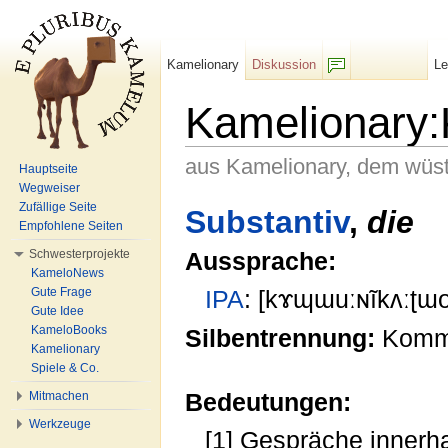
Kamelionary
Diskussion
L
F/b
Kamelionary
aus Kamelionary, dem wüs
Hauptseite
Wegweiser
Wechseln zu:
Navigation
,
Suche
Zufällige Seite
Substantiv
,
die
Empfohlene Seiten
Schwesterprojekte
Aussprache:
KameloNews
Gute Frage
IPA
: [kɤɰɯuːɴĩkʌːʈɯ
Gute Idee
KameloBooks
Silbentrennung:
Kom
Kamelionary
Spiele & Co.
Bedeutungen:
Mitmachen
Werkzeuge
[1] Gespräche innerh