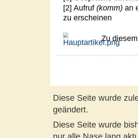
[2] Aufruf
(komm)
an e
zu erscheinen
Zu diesem 
Diese Seite wurde zul
geändert.
Diese Seite wurde bish
nur alle Nase lang aktua