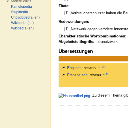
Andere Wikis
Zitate:
Kamelopedia
Stupidedia
[1] „Verbraucherschützer haben die B
Uncyclopedia (en)
Redewendungen:
Wikipedia (de)
Wikipedia (en)
[1] „Netzwerk gegen verödete Innenstä
Charakteristische Wortkombinationen:
Abgeleitete Begriffe:
Intranetzwerk
Übersetzungen
→ en
Englisch
: network
→ fr
Französisch
: réseau
Zu diesem Thema gibt 