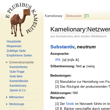
Kamelionary
Diskussion
F/b
Kamelionary:Netzwe
aus Kamelionary, dem wüsten Wörterbuch
Wechseln zu:
Navigation
,
Suche
Hauptseite
Substantiv
,
neutrum
Wegweiser
Zufällige Seite
Aussprache:
Empfohlene Seiten
IPA
: [ɳɛ̃ːʈtsβɛːɺk]
Schwesterprojekte
Silbentrennung:
Nett
zwerg
KameloNews
Gute Frage
Bedeutungen:
Gute Idee
KameloBooks
[1] Manufaktur zur Herstellung von Fis
Kamelionary
[2] Das Rückgrat der produzierenden T
Spiele & Co.
Abkürzungen:
NW
Mitmachen
Beispiele:
[1] Der
Streik
im Netzwerk führte im l
Werkzeuge
[2] B. Bäcker verschaffte durch sein