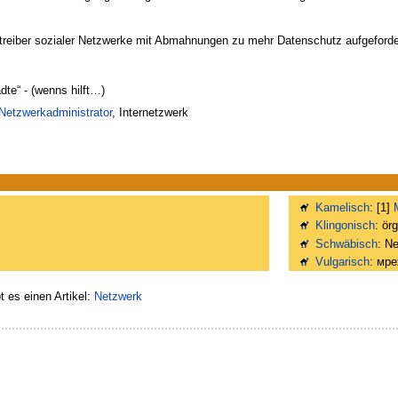
etreiber sozialer Netzwerke mit Abmahnungen zu mehr Datenschutz aufgeforde
dte“ - (wenns hilft…)
Netzwerkadministrator
, Internetzwerk
Kamelisch
: [1]
Klingonisch
: ör
Schwäbisch
: N
Vulgarisch
: мр
es einen Artikel:
Netzwerk