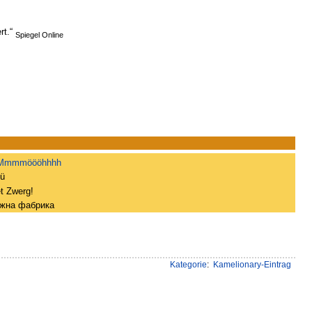
rt.“
Spiegel Online
Mmmmöööhhhh
gü
et Zwerg!
ежна фабрика
Kategorie
:
Kamelionary-Eintrag