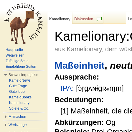
Kamelionary
Diskussion
L
F/b
Kamelionary
aus Kamelionary, dem wüs
Hauptseite
Wegweiser
Wechseln zu:
Navigation
,
Suche
Zufällige Seite
Maßeinheit
,
neut
Empfohlene Seiten
Schwesterprojekte
Aussprache:
KameloNews
Gute Frage
IPA
: [ɔ̃ɼɡʌɴɨɡʀ
ɱm]
Gute Idee
KameloBooks
Bedeutungen:
Kamelionary
Spiele & Co.
[1] Maßeinheit, die 
Mitmachen
Abkürzungen:
Og
Werkzeuge
Beispiele:
Drei Organ