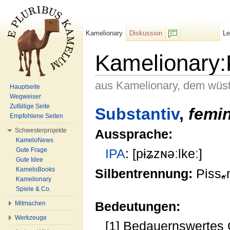
Kamelionary
Diskussion
L
F/b
Kamelionary:
aus Kamelionary, dem wüs
Hauptseite
Wegweiser
Wechseln zu:
Navigation
,
Suche
Zufällige Seite
Substantiv
,
femi
Empfohlene Seiten
Schwesterprojekte
Aussprache:
KameloNews
Gute Frage
IPA
: [pɨʑzɴəːlkeː]
Gute Idee
KameloBooks
Silbentrennung:
Piss
Kamelionary
Spiele & Co.
Bedeutungen:
Mitmachen
Werkzeuge
[1] Bedauernswertes