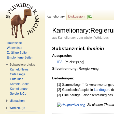
Kamelionary
Diskussion
F/b
Kamelionary:Regieru
aus Kamelionary, dem wüsten Wörterbuch
Wechseln zu:
Navigation
,
Suche
Hauptseite
Substanzmief,
feminin
Wegweiser
Zufällige Seite
Aussprache:
Empfohlene Seiten
IPA
: [ɼeːɢɨːeːɻʊːɲɠ]
Schwesterprojekte
Silbentrennung:
Re
gier
ung
KameloNews
Gute Frage
Bedeutungen:
Gute Idee
KameloBooks
[1] Sammelbegriff für verantwortungsl
Kamelionary
[2] Gesellschaftsspiel in
Landtagen
: 
Spiele & Co.
[3] Eine häufige Falschschreiburg de
Mitmachen
Zu diesem Thema g
Werkzeuge