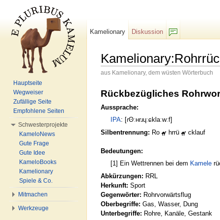
Kamelionary
Diskussion
F/b
Kamelionary:Rohrrüc
aus Kamelionary, dem wüsten Wörterbuch
Wechseln zu:
Navigation
,
Suche
Hauptseite
Rückbezügliches Rohrwor
Wegweiser
Zufällige Seite
Aussprache:
Empfohlene Seiten
IPA
: [ɾʘːʜrɹɥːɕklaːwːf]
Schwesterprojekte
Silbentrennung:
Ro
hrrü
cklauf
KameloNews
Gute Frage
Bedeutungen:
Gute Idee
KameloBooks
[1] Ein Wettrennen bei dem
Kamele
rü
Kamelionary
Abkürzungen:
RRL
Spiele & Co.
Herkunft:
Sport
Gegenwörter:
Rohrvorwärtsflug
Mitmachen
Oberbegriffe:
Gas, Wasser, Dung
Werkzeuge
Unterbegriffe:
Rohre, Kanäle, Gestank