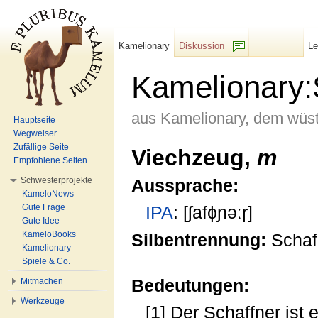
Kamelionary
Diskussion
L
F/b
Kamelionary:
aus Kamelionary, dem wüs
Hauptseite
Wegweiser
Wechseln zu:
Navigation
,
Suche
Zufällige Seite
Viechzeug,
m
Empfohlene Seiten
Schwesterprojekte
Aussprache:
KameloNews
Gute Frage
IPA
: [ʃafɸɲəːɼ]
Gute Idee
KameloBooks
Silbentrennung:
Scha
Kamelionary
Spiele & Co.
Bedeutungen:
Mitmachen
Werkzeuge
[1] Der Schaffner ist 