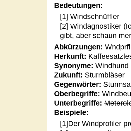
Bedeutungen:
[1] Windschnüffler
[2] Windagnostiker (I
gibt, aber schaun mer
Abkürzungen:
Wndprfl
Herkunft:
Kaffeesatzle
Synonyme:
Windhund
Zukunft:
Sturmbläser
Gegenwörter:
Sturmsa
Oberbegriffe:
Windbeu
Unterbegriffe:
Meterolo
Beispiele:
[1]Der Windprofiler p