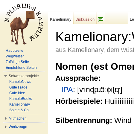
Kamelionary
Diskussion
L
F/b
Kamelionary:
aus Kamelionary, dem wüs
Hauptseite
Wegweiser
Wechseln zu:
Navigation
,
Suche
Zufällige Seite
Nomen (est Ome
Empfohlene Seiten
Schwesterprojekte
Aussprache:
KameloNews
Gute Frage
IPA
: [ѵinɖpɹɔ̃ːɸɨɭɛɼ]
Gute Idee
KameloBooks
Hörbeispiele:
Huiiiiiiiiiii
Kamelionary
Spiele & Co.
Silbentrennung:
Wind
Mitmachen
Werkzeuge