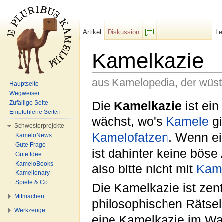
Artikel
Diskussion
L
F/b
Kamelkazie
aus Kamelopedia, der wüs
Hauptseite
Wegweiser
Wechseln zu:
Navigation
,
Suche
Die
Kamelkazie
ist ein
Zufällige Seite
Empfohlene Seiten
wächst, wo's
Kamele
gi
Schwesterprojekte
Kamelofatzen
. Wenn ei
KameloNews
Gute Frage
ist dahinter keine böse
Gute Idee
KameloBooks
also bitte nicht mit
Kam
Kamelionary
Spiele & Co.
Die Kamelkazie ist zent
Mitmachen
philosophischen Rätsel
Werkzeuge
eine Kamelkazie im Wal