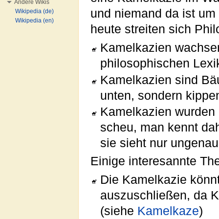
Andere Wikis
und niemand da ist um 
Wikipedia (de)
Wikipedia (en)
heute streiten sich Phi
Kamelkazien wachsen 
philosophischen Lexi
Kamelkazien sind Bäu
unten, sondern kippe
Kamelkazien wurden b
scheu, man kennt dah
sie sieht nur ungenau
Einige interesannte Theo
Die Kamelkazie könnte
auszuschließen, da K
(siehe
Kamelkaze
)