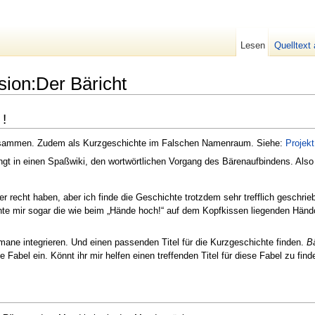
Lesen
Quelltext
ion:Der Bäricht
 !
t zusammen. Zudem als Kurzgeschichte im Falschen Namenraum. Siehe:
Projek
ngt in einen Spaßwiki, den wortwörtlichen Vorgang des Bärenaufbindens. Also
r recht haben, aber ich finde die Geschichte trotzdem sehr trefflich geschri
e mir sogar die wie beim „Hände hoch!“ auf dem Kopfkissen liegenden Händ
mane integrieren. Und einen passenden Titel für die Kurzgeschichte finden.
B
Fabel ein. Könnt ihr mir helfen einen treffenden Titel für diese Fabel zu fin