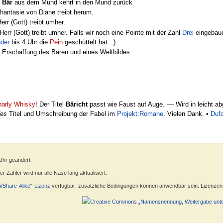
r
Bär
aus dem Mund kehrt in den Mund zurück
hantasie von Diane treibt herum.
rr (Gott) treibt umher.
rr (Gott) treibt umher. Falls wir noch eine Pointe mit der Zahl
Drei
eingebaue
nder
bis 4 Uhr die
Pein
geschüttelt hat...)
 Erschaffung des Bären und eines Weltbildes
arly Whisky
! Der Titel
Bäricht
passt wie Faust auf Auge. –– Wird in leicht 
des
Titel und Umschreibung der Fabel im
Projekt:Romane
. Vielen Dank. •
Duf
Uhr geändert.
 Zähler wird nur alle Nase lang aktualisiert.
n/Share-Alike“-Lizenz
verfügbar; zusätzliche Bedingungen können anwendbar sein. Lizenzen f