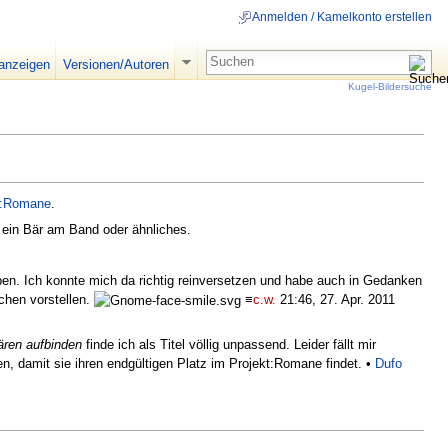
Anmelden / Kamelkonto erstellen
 anzeigen
Versionen/Autoren
Kugel-Bildersuche
t:Romane
.
 ein Bär am Band oder ähnliches.
eben. Ich konnte mich da richtig reinversetzen und habe auch in Gedanken
chen vorstellen.
≡
c.w.
21:46, 27. Apr. 2011
ären aufbinden
finde ich als Titel völlig unpassend. Leider fällt mir
den, damit sie ihren endgültigen Platz im Projekt:Romane findet. •
Dufo