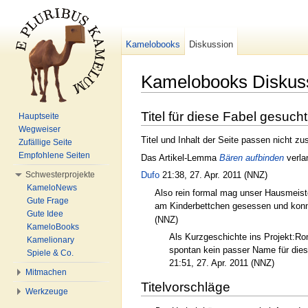
Kamelobooks
Diskussion
Kamelobooks Diskuss
Wechseln zu:
Navigation
,
Suche
Titel für diese Fabel gesucht
Hauptseite
Wegweiser
Titel und Inhalt der Seite passen nich
Zufällige Seite
Empfohlene Seiten
Das Artikel-Lemma
Bären aufbinden
verla
Schwesterprojekte
Dufo
21:38, 27. Apr. 2011 (NNZ)
KameloNews
Also rein formal mag unser Hausmeiste
Gute Frage
am Kinderbettchen gesessen und konnt
Gute Idee
(NNZ)
KameloBooks
Als Kurzgeschichte ins Projekt:Ro
Kamelionary
spontan kein passer Name für diese 
Spiele & Co.
21:51, 27. Apr. 2011 (NNZ)
Mitmachen
Titelvorschläge
Werkzeuge