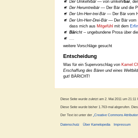
Der Umkehrbär
–– von umkehr
bar
, de
Der Herumtreibär
–– Der Bär und die P
Der Um-Herr-trei-Bär
–– Der Bär vom He
Der Um-Herr-Drei-Bär
–– Der Bär vom He
dass mich aus
Mitgefühl
mit dem
Erfi
Bär
icht
-- ungebundene Prosa über die
....
weitere Vorschläge gesucht
Entscheidung
Was für ein Supervorschlag von
Kamel:Ch
Erschaffung des Bären und eines Weltbil
gut! BÄRICHT!
Diese Seite wurde zuletzt am 2. Mai 2011 um 21:11 
Diese Seite wurde bisher 1.763-mal abgerufen. Dieser
Der Text ist unter der
„Creative Commons Attributio
Datenschutz
Über Kamelopedia
Impressum