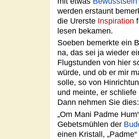
mit etwas
Bewusstsein
werden erstaunt bemer
die Urerste
Inspiration
f
lesen bekamen.
Soeben bemerkte ein Be
na, das sei ja wieder e
Flugstunden von hier s
würde, und ob er mir ma
solle, so von Hinricht
und meinte, er schlief
Dann nehmen Sie dies:
„Om Mani Padme Hum“, s
Gebetsmühlen der
Bud
einen Kristall, „Padme“