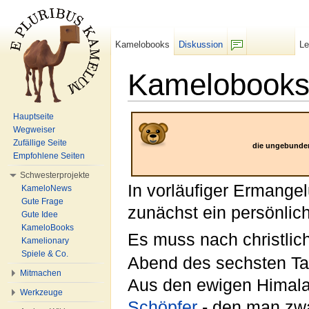
Kamelobooks
Diskussion
L
F/b
Kamelobooks:
Wechseln zu:
Navigation
,
Suche
Hauptseite
Wegweiser
Zufällige Seite
die ungebunden
Empfohlene Seiten
Schwesterprojekte
In vorläufiger Ermange
KameloNews
Gute Frage
zunächst ein persönlich
Gute Idee
KameloBooks
Es muss nach christli
Kamelionary
Spiele & Co.
Abend des sechsten Ta
Mitmachen
Aus den ewigen Himalaja
Werkzeuge
Schöpfer
- den man zw