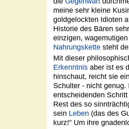
die
Gegenwart
durchmes
meine sehr kleine Kus
goldgelockten Idioten 
Historie des Bären se
einzigen, wagemutigen
Nahrungskette
steht d
Mit dieser philosophisc
Erkenntnis
aber ist es
hinschaut, reicht sie e
Schulter - nicht genug. 
entscheidenden Schritt
Rest des so sinnträcht
sein
Leben
(das des Gu
kurz!" Um ihre gnadenlo