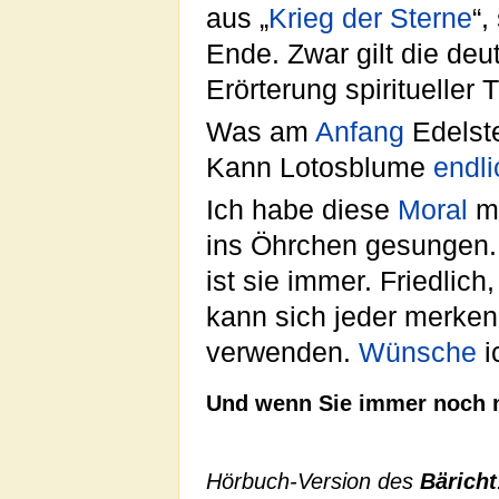
aus „
Krieg der Sterne
“,
Ende. Zwar gilt die de
Erörterung spirituelle
Was am
Anfang
Edelst
Kann Lotosblume
endli
Ich habe diese
Moral
me
ins Öhrchen gesungen. 
ist sie immer. Friedlic
kann sich jeder merke
verwenden.
Wünsche
i
Und wenn Sie immer noch ni
Hörbuch-Version des
Bäricht