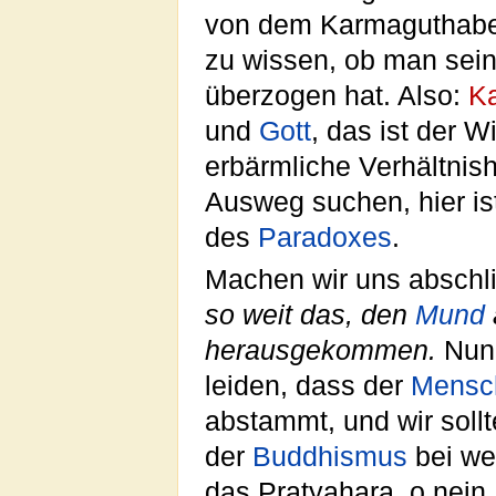
von dem Karmaguthabe
zu wissen, ob man seine
überzogen hat. Also:
K
und
Gott
, das ist der 
erbärmliche Verhältnisha
Ausweg suchen, hier is
des
Paradoxes
.
Machen wir uns abschl
so weit das, den
Mund
herausgekommen.
Nun 
leiden, dass der
Mensc
abstammt, und wir soll
der
Buddhismus
bei we
das Pratyahara, o nein,