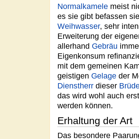
Normalkamele
meist ni
es sie gibt befassen si
Weihwasser
, sehr inte
Erweiterung der eigene
allerhand
Gebräu
immer
Eigenkonsum refinanzie
mit dem gemeinen Kamel
geistigen
Gelage
der M
Dienstherr
dieser
Brüde
das wird wohl auch er
werden können.
Erhaltung der Art
Das besondere Paarungs