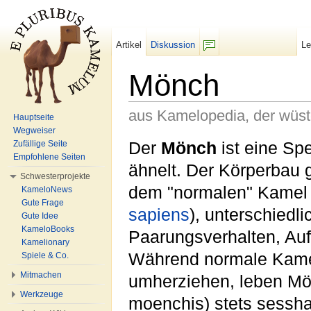
Artikel
Diskussion
L
F/b
Mönch
aus Kamelopedia, der wüs
Hauptseite
Wegweiser
Wechseln zu:
Navigation
,
Suche
Der
Mönch
ist eine Sp
Zufällige Seite
Empfohlene Seiten
ähnelt. Der Körperbau g
Schwesterprojekte
dem "normalen" Kamel 
KameloNews
Gute Frage
sapiens
), unterschiedli
Gute Idee
KameloBooks
Paarungsverhalten, Auft
Kamelionary
Während normale Kam
Spiele & Co.
Mitmachen
umherziehen, leben M
Werkzeuge
moenchis) stets sessha