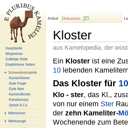
Artikel
Diskussion
L
F/b
Kloster
aus Kamelopedia, der wüs
Hauptseite
Wegweiser
Wechseln zu:
Navigation
,
Suche
Ein
Kloster
ist eine Zu
Zufällige Seite
Empfohlene Seiten
10
lebenden Kameliter
Schwesterprojekte
KameloNews
Das Kloster für
1
Gute Frage
Gute Idee
Klo - ster
, das Kl., z
KameloBooks
Kamelionary
von nur einem
Ster
Rau
Spiele & Co.
der
zehn Kameliter-
Mö
Mitmachen
Wochenende zum Beten 
Werkzeuge