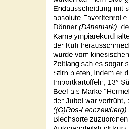
Endausscheidung mit s
absolute Favoritenrolle
Dönner
(Dänemark)
, d
Kamelympiarekordhalte
der Kuh herausschmeck
wurde vom kinesischen
Zeitlang sah es sogar s
Stirn bieten, indem er d
Importkartoffeln, 13° 
Beef als Marke "Hormel 
der Jubel war verfrüht
((G)Ros-Lechzewüerg)
Blechsorte zuzuordnen u
Autobahnteilstück kur