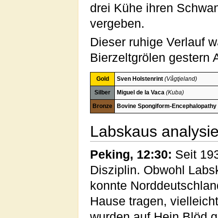
drei Kühe ihren Schwan
vergeben.
Dieser ruhige Verlauf 
Bierzeltgrölen gestern
Gold
Sven Holstenrint
(Vågtjeland)
Silber
Miguel de la Vaca
(Kuba)
Bronze
Bovine Spongiform-Encephalopathy
Labskaus analysie
Peking, 12:30:
Seit 19
Disziplin. Obwohl Labsk
konnte Norddeutschland
Hause tragen, vielleic
wurden auf Hein Blöd ge