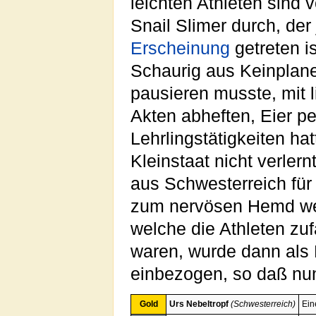
leichten Athleten sind 
Snail Slimer durch, de
Erscheinung
getreten is
Schaurig aus Keinplan
pausieren musste, mit l
Akten abheften, Eier pe
Lehrlingstätigkeiten h
Kleinstaat nicht verler
aus Schwesterreich für
zum nervösen Hemd wer
welche die Athleten zuf
waren, wurde dann als 
einbezogen, so daß nun
Gold
Urs Nebeltropf
(Schwesterreich)
Ein