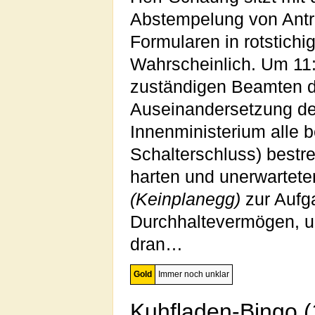
Abstempelung von Anträ
Formularen in rotstichi
Wahrscheinlich. Um 11
zuständigen Beamten d
Auseinandersetzung d
Innenministerium alle b
Schalterschluss) bestr
harten und unerwartete
(Keinplanegg)
zur Aufg
Durchhaltevermögen, u
dran…
Gold
Immer noch unklar
Kuhfladen-Bingo (