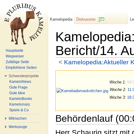
Kamelopedia
Diskussion
L
F/b
Kamelopedia:
Bericht/14. A
Hauptseite
Wegweiser
<
Kamelopedia:Aktueller 
Zufällige Seite
Wechseln zu:
Navigation
,
Suche
Empfohlene Seiten
Schwesterprojekte
KameloNews
Woche 1:
04.
Gute Frage
Woche 2:
11.
Gute Idee
Woche 3:
18.
KameloBooks
Kamelionary
Spiele & Co.
Behördenlauf (00:
Mitmachen
Werkzeuge
Herr Schaurig sitzt mi