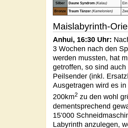
Silber
Daune Syndrom
(Kalau)
Ein
Bronze
Traum Tänzer
(Kamelonien)
Zwe
Maislabyrinth-Orie
Anhui, 16:30 Uhr:
Nach
3 Wochen nach den Spie
werden mussten, hat 
getroffen, so sind auch
Peilsender (inkl. Ersat
Ausgetragen wird es in 
2
200km
zu den wohl gr
dementsprechend gewal
15'000 Schneidmaschine
Labyrinth anzulegen, w