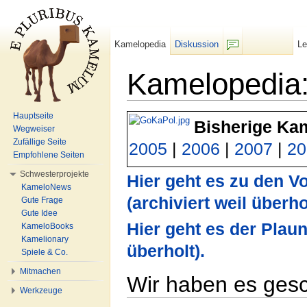
Kamelopedia
Diskussion
L
F/b
Kamelopedia:
Wechseln zu:
Navigation
,
Suche
Hauptseite
Bisherige Kam
Wegweiser
Zufällige Seite
2005
|
2006
|
2007
|
20
Empfohlene Seiten
Schwesterprojekte
Hier geht es zu den V
KameloNews
(archiviert weil überho
Gute Frage
Gute Idee
Hier geht es der Plaun
KameloBooks
Kamelionary
überholt).
Spiele & Co.
Mitmachen
Wir haben es gesch
Werkzeuge