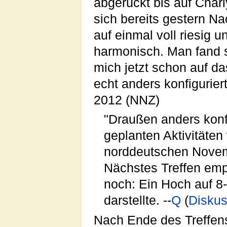
abgerückt bis auf Char
sich bereits gestern N
auf einmal voll riesig un
harmonisch. Man fand s
mich jetzt schon auf da
echt anders konfigurie
2012 (NNZ)
"Draußen anders konfi
geplanten Aktivitäte
norddeutschen Novem
Nächstes Treffen emp
noch: Ein Hoch auf 8-
darstellte. --
Q
(
Diskus
Nach Ende des Treffen