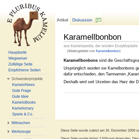
Artikel
Diskussion
F/b
Karamellbonbon
aus Kamelopedia, der wüsten Enzyklopädie
(Weitergeleitet von
Karamelbonbon
)
Hauptseite
Wechseln zu:
Navigation
,
Suche
Wegweiser
Karamellbonbons
sind die Geschäftsgr
Zufällige Seite
Ursprünglich wurden sie Kamelbonbons g
Empfohlene Seiten
dafür entschieden, den Tarnnamen „Karam
Schwesterprojekte
Deshalb wird seit Urzeiten das Harz der 
KameloNews
Gute Frage
Gute Idee
KameloBooks
Kamelionary
Spiele & Co.
Mitmachen
Diese Seite wurde zuletzt am 26. Dezember 2009 u
Werkzeuge
Diese Seite wurde bisher 3.509-mal abgerufen. Dieser