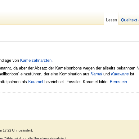
Lesen
Quelltext
undlage von
Kamelzahnärzten
.
enannt, da aber der Absatz der Kamelbonbons wegen der allseits bekannten
ellbonbon“ einzuführen, der eine Kombination aus
Kamel
und
Karawane
ist.
Dattelpalmen als
Karamel
bezeichnet. Fossiles Karamel bildet
Bernstein
.
m 17:22 Uhr geändert.
 Zähler wird nur alle Nase lang aktualisiert.