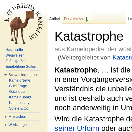
Artikel
Diskussion
L
F/b
Katastrophe
aus Kamelopedia, der wüs
Hauptseite
Wegweiser
(Weitergeleitet von
Katast
Zufällige Seite
Wechseln zu:
Navigation
,
Suche
Empfohlene Seiten
Katastrophe
, … ist di
Schwesterprojekte
in einer Vorgängervers
KameloNews
Gute Frage
Verständnis die unbeli
Gute Idee
und ist deshalb auch v
KameloBooks
Kamelionary
noch anderweitig in Um
Spiele & Co.
Mitmachen
Wird die Katastrophe d
Werkzeuge
seiner Urform
oder auc