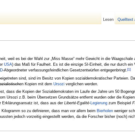
Lesen
Quelltext
heit, weil es bei der Wahl zur „Miss Masse“ mehr Gewicht in die Waagschale 
der
USA
) das Maß für Faulheit. Es ist die einzige SI-Einheit, die nur durch ei
[1]
D
-Abgeordneter verfassungsfeindlichen Gesetzentwürfen entgegenbringt.
igetreten sind, sind im Besitz von Kopien sozialdemokratischer Parteien. Da
ozialistisch
en Kopien mit dem
Ursozi
verglichen werden.
fest, dass die Kopien der Sozialdemokraten im Laufe der Jahre um 50 Bogengr
 vom Ursozi z.B. beim Übersetzen Grundsätze entfernt wurden oder die Kopie
r Erklärungsansatz ist, dass aus der
Liberté-Egalité
-
Legierung
zum Beispiel
F
das Kilogramm so zu definieren, dass man vor allem beim
Bierholen
weniger sch
sten jedoch vorzeitig eingestellt werden, da die Forscher bisher (noch) nich