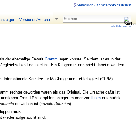
Anmelden / Kamelkonto erstellen
 anzeigen
Versionen/Autoren
Kugel-Bildersuche
als der ehemalige Favorit
Gramm
legen konnte. Seitdem ist es in der
n Vergleichsobjekt definiert ist: Ein Kilogramm entspricht dabei etwa dem
s Internationale Komitee für Maßkrüge und Fettleibigkeit (CIPM)
amm rechter geworden waren als das Original. Die Ursache dafür ist
n unerkannt Fremd-Philosophien anlagerten oder von
ihnen
durchtränkt
raternité
entwichen ist (
soziale Diffusion
).
leppen muß.
t wieder aufgetaucht sind.