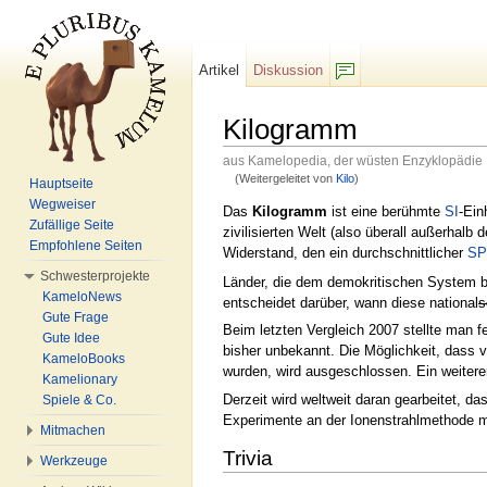
Artikel
Diskussion
F/b
Kilogramm
aus Kamelopedia, der wüsten Enzyklopädie
(Weitergeleitet von
Kilo
)
Hauptseite
Wechseln zu:
Navigation
,
Suche
Wegweiser
Das
Kilogramm
ist eine berühmte
SI
-Ein
Zufällige Seite
zivilisierten Welt (also überall außerhalb 
Empfohlene Seiten
Widerstand, den ein durchschnittlicher
SP
Schwesterprojekte
Länder, die dem demokritischen System be
KameloNews
entscheidet darüber, wann diese national
s
Gute Frage
Beim letzten Vergleich 2007 stellte man 
Gute Idee
bisher unbekannt. Die Möglichkeit, dass
KameloBooks
wurden, wird ausgeschlossen. Ein weitere
Kamelionary
Derzeit wird weltweit daran gearbeitet, 
Spiele & Co.
Experimente an der Ionenstrahlmethode mus
Mitmachen
Trivia
Werkzeuge