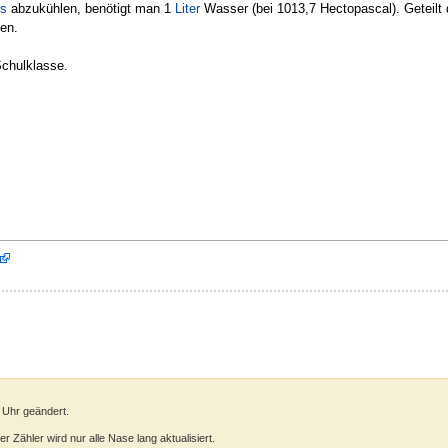
us
abzukühlen, benötigt man 1
Liter
Wasser (bei 1013,7 Hectopascal). Geteilt
nen.
chulklasse.
 Uhr geändert.
 Zähler wird nur alle Nase lang aktualisiert.