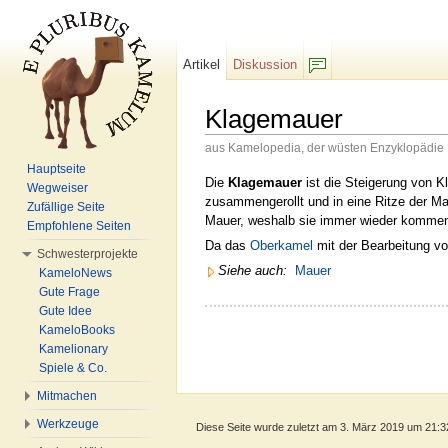
Artikel
Diskussion
F/b
Klagemauer
aus Kamelopedia, der wüsten Enzyklopädie
Wechseln zu:
Navigation
,
Suche
Hauptseite
Die
Klagemauer
ist die Steigerung von K
Wegweiser
zusammengerollt und in eine Ritze der M
Zufällige Seite
Mauer, weshalb sie immer wieder kommen
Empfohlene Seiten
Da das
Oberkamel
mit der Bearbeitung vo
Schwesterprojekte
Siehe auch:
Mauer
KameloNews
Gute Frage
Gute Idee
KameloBooks
Kamelionary
Spiele & Co.
Mitmachen
Werkzeuge
Diese Seite wurde zuletzt am 3. März 2019 um 21:3