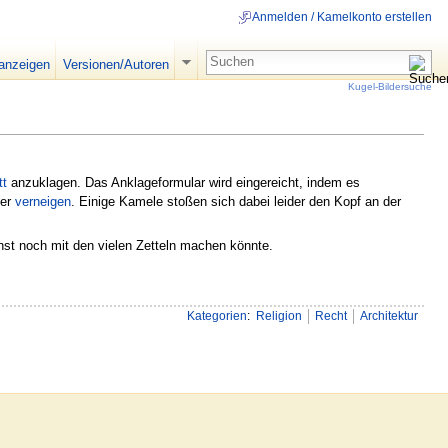
Anmelden / Kamelkonto erstellen
 anzeigen
Versionen/Autoren
Kugel-Bildersuche
tt
anzuklagen. Das Anklageformular wird eingereicht, indem es
uer
verneigen
. Einige Kamele stoßen sich dabei leider den Kopf an der
onst noch mit den vielen Zetteln machen könnte.
Kategorien
:
Religion
Recht
Architektur