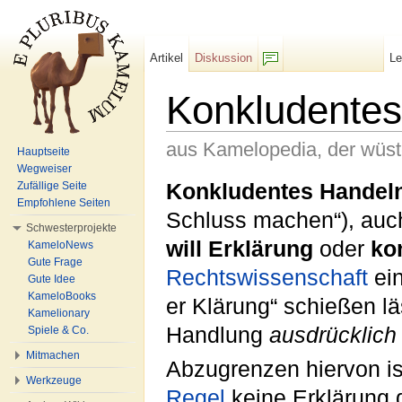
Artikel
Diskussion
L
F/b
Konkludentes
aus Kamelopedia, der wüs
Hauptseite
Wegweiser
Wechseln zu:
Navigation
,
Suche
Konkludentes Handel
Zufällige Seite
Empfohlene Seiten
Schluss machen“), au
Schwesterprojekte
will Erklärung
oder
ko
KameloNews
Gute Frage
Rechtswissenschaft
ei
Gute Idee
KameloBooks
er Klärung“ schießen lä
Kamelionary
Handlung
ausdrücklich
Spiele & Co.
Mitmachen
Abzugrenzen hiervon i
Werkzeuge
Regel
keine Erklärung d