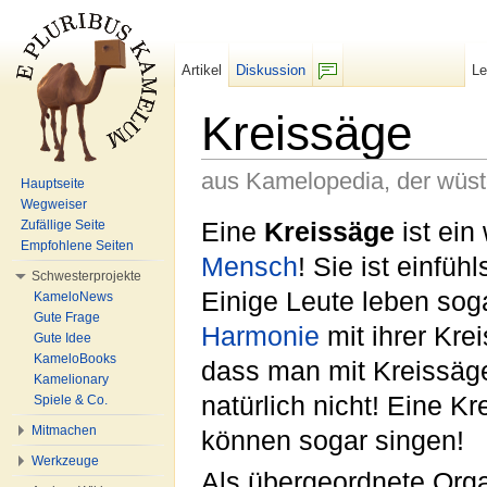
Artikel
Diskussion
L
F/b
Kreissäge
aus Kamelopedia, der wüs
Hauptseite
Wegweiser
Wechseln zu:
Navigation
,
Suche
Eine
Kreissäge
ist ein
Zufällige Seite
Empfohlene Seiten
Mensch
! Sie ist einfü
Schwesterprojekte
Einige Leute leben sog
KameloNews
Gute Frage
Harmonie
mit ihrer Kre
Gute Idee
KameloBooks
dass man mit Kreissä
Kamelionary
natürlich nicht! Eine K
Spiele & Co.
Mitmachen
können sogar singen!
Werkzeuge
Als übergeordnete Orga