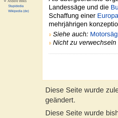
Andere Wikis
Landessäge und die
B
Stupidedia
Wikipedia (de)
Schaffung einer
Europ
mehrjährigen konzeptio
Siehe auch:
Motorsäg
Nicht zu verwechseln 
Diese Seite wurde zul
geändert.
Diese Seite wurde bis