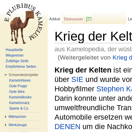
Artikel
Diskussion
L
F/b
Krieg der Kel
aus Kamelopedia, der wüs
Hauptseite
Wegweiser
(Weitergeleitet von
Krieg 
Zufällige Seite
Wechseln zu:
Navigation
,
Suche
Empfohlene Seiten
Krieg der Kelten
ist e
Schwesterprojekte
über
SIE
und wurde vo
KameloNews
Gute Frage
Hobbyfilmer
Stephen K
Gute Idee
Darin konnte unter an
KameloBooks
Kamelionary
umweltfreundliche Tra
Spiele & Co.
Automobile ersetzen we
Mitmachen
DENEN
um die Nachk
Werkzeuge