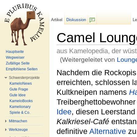
Artikel
Diskussion
L
F/b
Camel Loung
aus Kamelopedia, der wüs
Hauptseite
Wegweiser
(Weitergeleitet von
Loung
Zufällige Seite
Wechseln zu:
Navigation
,
Suche
Empfohlene Seiten
Nachdem die Rockopis s
Schwesterprojekte
erreichten, schlossen 
KameloNews
Gute Frage
Kultkneipen namens
H
Gute Idee
Treiberghettobewohner
KameloBooks
Kamelionary
Idee
, diesen Leerstand
Spiele & Co.
Kalkriesel-Café
entstan
Mitmachen
definitive
Alternative
zu
Werkzeuge