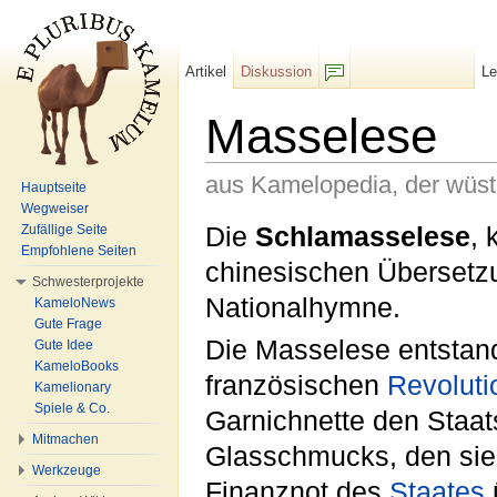
Artikel
Diskussion
L
F/b
Masselese
aus Kamelopedia, der wüs
Hauptseite
Wegweiser
Wechseln zu:
Navigation
,
Suche
Die
Schlamasselese
, 
Zufällige Seite
Empfohlene Seiten
chinesischen Überset
Schwesterprojekte
Nationalhymne.
KameloNews
Gute Frage
Die Masselese entstan
Gute Idee
KameloBooks
französischen
Revoluti
Kamelionary
Spiele & Co.
Garnichnette den Staat
Mitmachen
Glasschmucks, den sie f
Werkzeuge
Finanznot des
Staates