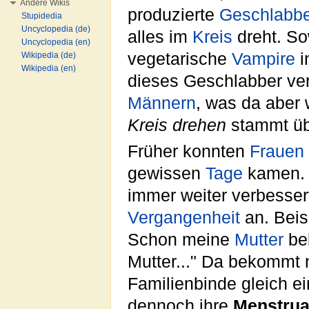
Andere Wikis
produzierte
Geschlabbe
Stupidedia
Uncyclopedia (de)
alles im
Kreis
dreht. So
Uncyclopedia (en)
vegetarische
Vampire
i
Wikipedia (de)
Wikipedia (en)
dieses Geschlabber ver
Männern
, was da aber
Kreis drehen
stammt üb
Früher konnten
Frauen
gewissen
Tage
kamen. 
immer weiter verbesser
Vergangenheit
an. Beisp
Schon meine
Mutter
bek
Mutter..." Da bekommt
Familienbinde gleich 
dennoch ihre
Menstrua