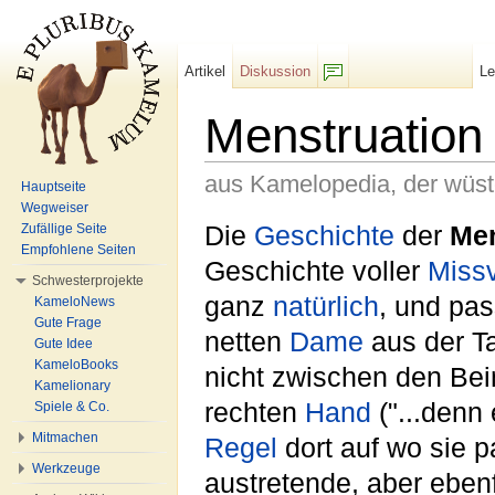
Artikel
Diskussion
L
F/b
Menstruation
aus Kamelopedia, der wüs
Hauptseite
Wegweiser
Wechseln zu:
Navigation
,
Suche
Die
Geschichte
der
Men
Zufällige Seite
Empfohlene Seiten
Geschichte voller
Miss
Schwesterprojekte
ganz
natürlich
, und pas
KameloNews
Gute Frage
netten
Dame
aus der T
Gute Idee
KameloBooks
nicht zwischen den Bei
Kamelionary
rechten
Hand
("...denn
Spiele & Co.
Mitmachen
Regel
dort auf wo sie p
Werkzeuge
austretende, aber ebenf