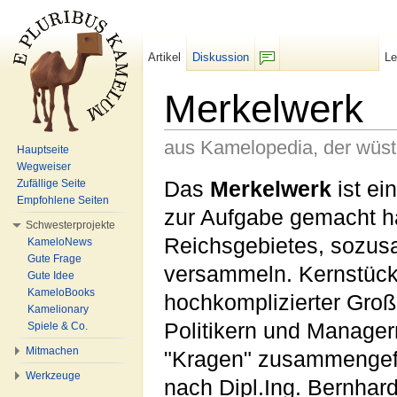
Artikel
Diskussion
L
F/b
Merkelwerk
aus Kamelopedia, der wüs
Hauptseite
Wegweiser
Wechseln zu:
Navigation
,
Suche
Das
Merkelwerk
ist ei
Zufällige Seite
Empfohlene Seiten
zur Aufgabe gemacht ha
Schwesterprojekte
Reichsgebietes, sozusa
KameloNews
Gute Frage
versammeln. Kernstück 
Gute Idee
KameloBooks
hochkomplizierter Groß
Kamelionary
Politikern und Manager
Spiele & Co.
Mitmachen
"Kragen" zusammengefa
Werkzeuge
nach Dipl.Ing. Bernhar