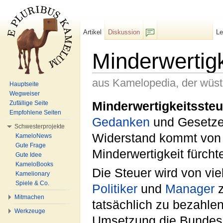
Artikel
Diskussion
L
F/b
Minderwertigk
aus Kamelopedia, der wüs
Hauptseite
Wegweiser
Wechseln zu:
Navigation
,
Suche
Minderwertigkeitssteu
Zufällige Seite
Empfohlene Seiten
Gedanken
und Gesetzes
Schwesterprojekte
Widerstand kommt von 
KameloNews
Gute Frage
Minderwertigkeit fürcht
Gute Idee
KameloBooks
Die Steuer wird von vie
Kamelionary
Spiele & Co.
Politiker
und
Manager
z
Mitmachen
tatsächlich zu bezahlen
Werkzeuge
Umsetzung die Bundesre