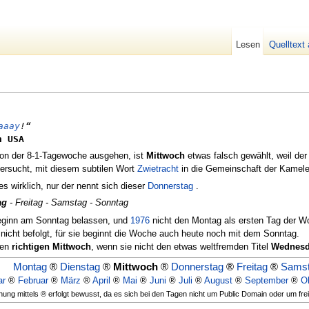
Lesen
Quelltext
aaay
!“
 USA
on der 8-1-Tagewoche ausgehen, ist
Mittwoch
etwas falsch gewählt, weil de
ersucht, mit diesem subtilen Wort
Zwietracht
in die Gemeinschaft der Kamel
es wirklich, nur der nennt sich dieser
Donnerstag
.
ag
- Freitag - Samstag - Sonntag
ginn am Sonntag belassen, und
1976
nicht den Montag als ersten Tag der Wo
nicht befolgt, für sie beginnt die Woche auch heute noch mit dem Sonntag.
nen
richtigen Mittwoch
, wenn sie nicht den etwas weltfremden Titel
Wednes
Montag
®
Dienstag
®
Mittwoch
®
Donnerstag
®
Freitag
®
Sams
ar
®
Februar
®
März
®
April
®
Mai
®
Juni
®
Juli
®
August
®
September
®
O
ung mittels ® erfolgt bewusst, da es sich bei den Tagen nicht um Public Domain oder um fre