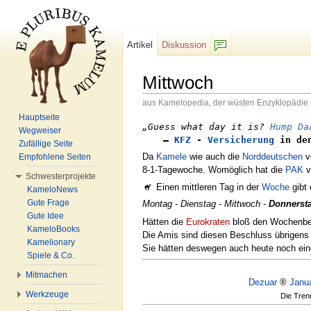
Artikel
Diskussion
F/b
Mittwoch
aus Kamelopedia, der wüsten Enzyklopädie
Wechseln zu:
Navigation
,
Suche
Hauptseite
„Guess what day it is?
Hump Da
Wegweiser
–
KFZ
-
Versicherung
in den
Zufällige Seite
Da
Kamele
wie auch die
Norddeutschen
v
Empfohlene Seiten
8-1-Tagewoche. Womöglich hat die
PAK
v
Schwesterprojekte
Einen mittleren Tag in der
Woche
gibt 
KameloNews
Gute Frage
Montag - Dienstag - Mittwoch -
Donnerst
Gute Idee
Hätten die
Eurokraten
bloß den Wochenbe
KameloBooks
Die Amis sind diesen Beschluss übrigens 
Kamelionary
Sie hätten deswegen auch heute noch ei
Spiele & Co.
Mitmachen
Dezuar
®
Janu
Werkzeuge
Die Trenn