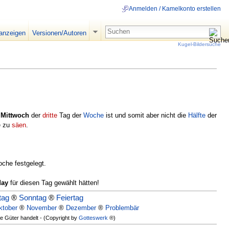
Anmelden / Kamelkonto erstellen
 anzeigen
Versionen/Autoren
Kugel-Bildersuche
r
Mittwoch
der
dritte
Tag der
Woche
ist und somit aber nicht die
Hälfte
der
e zu
säen
.
che festgelegt.
day
für diesen Tag gewählt hätten!
tag
®
Sonntag
®
Feiertag
ktober
®
November
®
Dezember
®
Problembär
ie Güter handelt - (Copyright by
Gotteswerk
®)