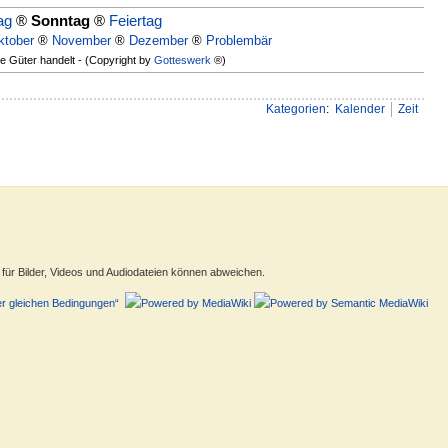
ag
®
Sonntag
®
Feiertag
ktober
®
November
®
Dezember
®
Problembär
ie Güter handelt - (Copyright by
Gotteswerk
®)
Kategorien
:
Kalender
Zeit
ür Bilder, Videos und Audiodateien können abweichen.