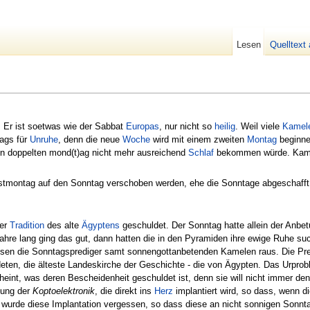
Lesen
Quelltext
. Er ist soetwas wie der Sabbat
Europas
, nur nicht so
heilig
. Weil viele
Kamel
tags für
Unruhe
, denn die neue
Woche
wird mit einem zweiten
Montag
beginne
den doppelten mond(t)ag nicht mehr ausreichend
Schlaf
bekommen würde. Kame
gstmontag auf den Sonntag verschoben werden, ehe die Sonntage abgeschafft
der
Tradition
des alte
Ägyptens
geschuldet. Der Sonntag hatte allein der Anbe
ahre lang ging das gut, dann hatten die in den Pyramiden ihre ewige Ruhe s
n die Sonntagsprediger samt sonnengottanbetenden Kamelen raus. Die Predi
ndeten, die älteste Landeskirche der Geschichte - die von Ägypten. Das Urpr
eint, was deren Bescheidenheit geschuldet ist, denn sie will nicht immer d
dung der
Koptoelektronik
, die direkt ins
Herz
implantiert wird, so dass, wenn d
wurde diese Implantation vergessen, so dass diese an nicht sonnigen Sonn