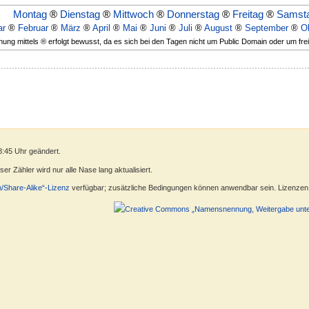
Montag
®
Dienstag
®
Mittwoch
®
Donnerstag
®
Freitag
®
Samst
ar
®
Februar
®
März
®
April
®
Mai
®
Juni
®
Juli
®
August
®
September
®
O
ung mittels ® erfolgt bewusst, da es sich bei den Tagen nicht um Public Domain oder um fre
8:45 Uhr geändert.
r Zähler wird nur alle Nase lang aktualisiert.
n/Share-Alike“-Lizenz
verfügbar; zusätzliche Bedingungen können anwendbar sein. Lizenzen f