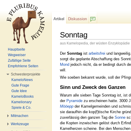
Artikel
Diskussion
F/b
Sonntag
aus Kamelopedia, der wüsten Enzyklopädie
Wechseln zu:
Navigation
,
Suche
Hauptseite
Der
Sonntag
ist
arbeitsfrei
und langweilig
Wegweiser
sorgt die geplante Abschaffung des Sonn
Zufällige Seite
Mond
jedoch nicht, da er bedingt durch 
Empfohlene Seiten
will.
Schwesterprojekte
Wie soeben bekannt wurde, soll der Pfin
KameloNews
Gute Frage
Sinn und Zweck des Ganzen
Gute Idee
Warum alle sieben Tage Sonntag ist, ist 
KameloBooks
der
Pyramide
zu erscheinen hatte. 3000 J
Kamelionary
Mööepp
der Kamelgemeinden und schmisse
Spiele & Co.
sie daraufhin die kop(f)tische Kirche grü
Mitmachen
zuverlässig den ganzen Tag die
Sonne
sch
die Kopten inzwischen gelöst durch Erfin
Werkzeuge
Kamelherzen scheine. Bei den Menschen 