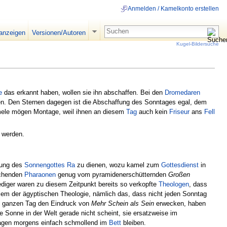
Anmelden / Kamelkonto erstellen
 anzeigen
Versionen/Autoren
Kugel-Bildersuche
e
das erkannt haben, wollen sie ihn abschaffen. Bei den
Dromedaren
n. Den Sternen dagegen ist die Abschaffung des Sonntages egal, dem
le mögen Montage, weil ihnen an diesem
Tag
auch kein
Friseur
ans
Fell
 werden.
tung des
Sonnengottes Ra
zu dienen, wozu kamel zum
Gottesdienst
in
uchenden
Pharaonen
genug vom pyramidenerschütternden
Großen
ger waren zu diesem Zeitpunkt bereits so verkopfte
Theologen
, dass
oblem der ägyptischen Theologie, nämlich das, dass nicht jeden Sonntag
en ganzen Tag den Eindruck von
Mehr Schein als Sein
erwecken, haben
ie Sonne in der Welt gerade nicht scheint, sie ersatzweise im
tagen morgens einfach schmollend im
Bett
bleiben.