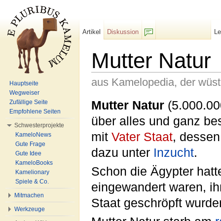
Artikel
Diskussion
L
F/b
Mutter Natur
aus Kamelopedia, der wüs
Hauptseite
Wegweiser
Wechseln zu:
Navigation
,
Suche
Mutter Natur
(5.000.000
Zufällige Seite
Empfohlene Seiten
über alles und ganz be
Schwesterprojekte
mit
Vater Staat
, dessen
KameloNews
Gute Frage
dazu unter
Inzucht
.
Gute Idee
KameloBooks
Schon die Ägypter hatt
Kamelionary
Spiele & Co.
eingewandert waren, ih
Mitmachen
Staat geschröpft wurde
Werkzeuge