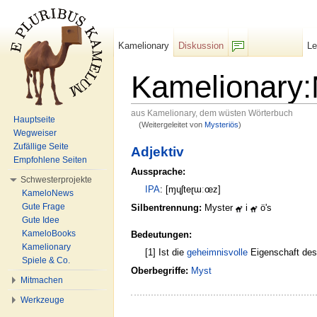
Kamelionary
Diskussion
L
F/b
Kamelionary:
aus Kamelionary, dem wüsten Wörterbuch
Hauptseite
(Weitergeleitet von
Mysteriös
)
Wechseln zu:
Navigation
,
Suche
Wegweiser
Zufällige Seite
Adjektiv
Empfohlene Seiten
Aussprache:
Schwesterprojekte
IPA
: [ɱɥʃteɽɯːœz]
KameloNews
Gute Frage
Silbentrennung:
Myster
i
ö's
Gute Idee
KameloBooks
Bedeutungen:
Kamelionary
[1] Ist die
geheimnisvolle
Eigenschaft de
Spiele & Co.
Oberbegriffe:
Myst
Mitmachen
Werkzeuge