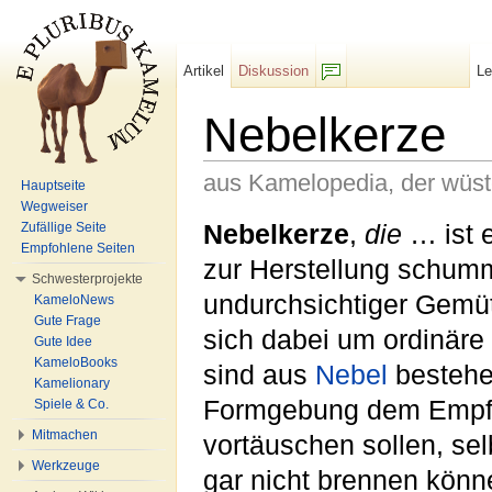
Artikel
Diskussion
L
F/b
Nebelkerze
aus Kamelopedia, der wüs
Hauptseite
Wegweiser
Wechseln zu:
Navigation
,
Suche
Nebelkerze
,
die
… ist e
Zufällige Seite
Empfohlene Seiten
zur Herstellung schum
Schwesterprojekte
undurchsichtiger Gemüt
KameloNews
Gute Frage
sich dabei um ordinäre
Gute Idee
KameloBooks
sind aus
Nebel
besteh
Kamelionary
Formgebung dem Empfä
Spiele & Co.
Mitmachen
vortäuschen sollen, sel
Werkzeuge
gar nicht brennen könn