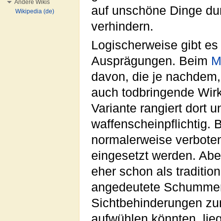
Andere Wikis
auf unschöne Dinge dur
Wikipedia (de)
verhindern.
Logischerweise gibt es
Ausprägungen. Beim
Mi
davon, die je nachdem,
auch todbringende Wirk
Variante rangiert dort 
waffenscheinpflichtig. 
normalerweise verboten
eingesetzt werden. Abe
eher schon als traditi
angedeutete Schumme
Sichtbehinderungen zum
aufwühlen könnten, li