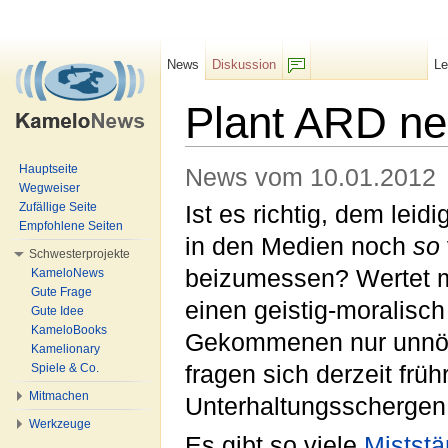
News
Diskussion
L
F/b
Plant ARD n
Wechseln zu:
Navigation
,
Suche
Hauptseite
News vom 10.01.2012
Wegweiser
Zufällige Seite
Ist es richtig, dem lei
Empfohlene Seiten
in den Medien noch
so
Schwesterprojekte
beizumessen? Wertet m
KameloNews
Gute Frage
einen geistig-moralisch
Gute Idee
KameloBooks
Gekommenen nur unnöt
Kamelionary
Spiele & Co.
fragen sich derzeit früh
Mitmachen
Unterhaltungsschergen
Werkzeuge
Es gibt so viele
Mistst