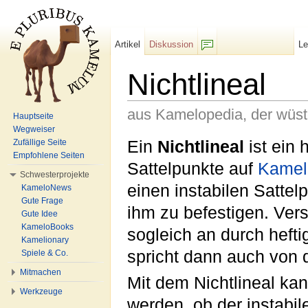
Artikel
Diskussion
L
F/b
Nichtlineal
aus Kamelopedia, der wüs
Hauptseite
Wegweiser
Wechseln zu:
Navigation
,
Suche
Ein
Nichtlineal
ist ein
Zufällige Seite
Empfohlene Seiten
Sattelpunkte auf
Kamel
Schwesterprojekte
einen instabilen Sattel
KameloNews
Gute Frage
ihm zu befestigen. Ver
Gute Idee
KameloBooks
sogleich an durch heft
Kamelionary
spricht dann auch von 
Spiele & Co.
Mitmachen
Mit dem Nichtlineal kan
Werkzeuge
werden, ob der instabil