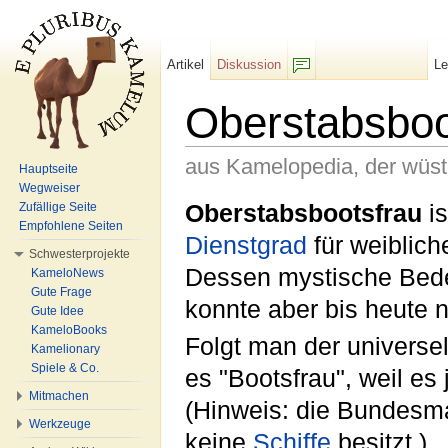
Artikel
Diskussion
L
F/b
Oberstabsboo
aus Kamelopedia, der wüs
Hauptseite
Wegweiser
Wechseln zu:
Navigation
,
Suche
Oberstabsbootsfrau
is
Zufällige Seite
Empfohlene Seiten
Dienstgrad
für weiblich
Schwesterprojekte
Dessen mystische Bed
KameloNews
Gute Frage
konnte aber bis heute n
Gute Idee
KameloBooks
Folgt man der universel
Kamelionary
Spiele & Co.
es "Bootsfrau", weil es
Mitmachen
(Hinweis: die Bundesmar
Werkzeuge
keine
Schiffe
besitzt.)